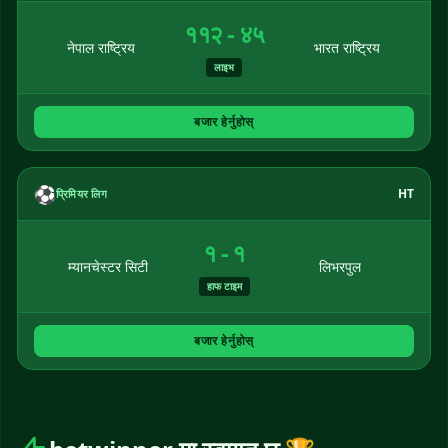
११२ - ४५
नेपाल राष्ट्रिय
भारत राष्ट्रिय
लाइभ
बजार हेर्नुहोस्
⚽
HT
प्रिमियर लिग
१ - १
म्यानचेस्टर सिटी
लिभरपुल
हाफ टाइम
बजार हेर्नुहोस्