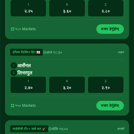
1
X
2
२.२५
३.६०
२.८०
१८० Markets
बजार हेर्नुहोस्
आज १८:३०
इंग्लिश प्रिमियर लिग 🏴󠁧󠁢󠁥󠁮󠁧󠁿
लाइभ
आर्सेनल
1
लिभरपुल
2
1
X
2
२.४०
३.२०
२.९०
१५० Markets
बजार हेर्नुहोस्
भोलि १४:००
आईसीसी टी२० वर्ल्ड कप 🏏
आगामी