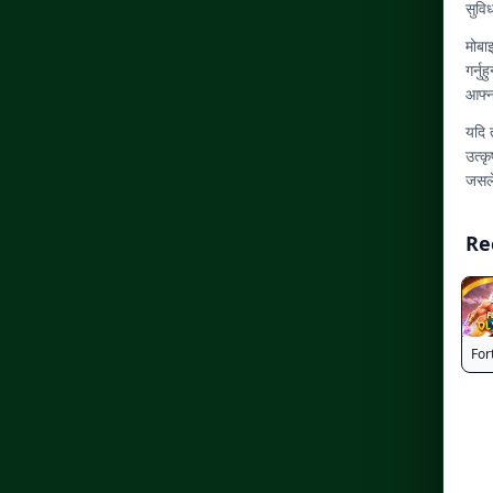
सुवि
मोबा
गर्न
आफ्न
यदि 
उत्क
जसले
Re