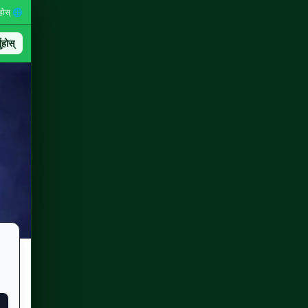
ुहोस् 🌐
नुहोस्