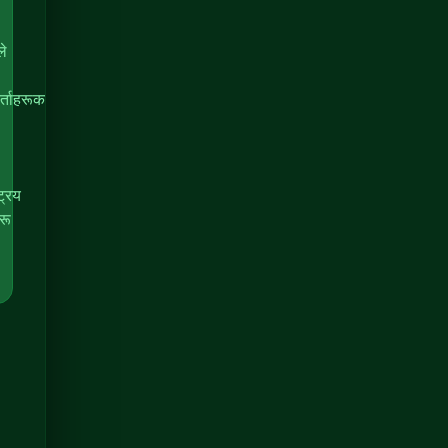
ले
र्ताहरूका
ट्रिय
रू
।