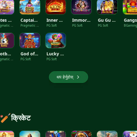
Gates of Olympus™
Captain Kraken Megaways™
Inner Fire
Immortal Ways Heart to Heart
Gu Gu Gu M
Pragmatic Play
Pragmatic Play
PG Soft
PG Soft
PG Soft
BGamin
Football Battle
God of Wealth 2
Lucky Jaguar 2
Pragmatic Play
PG Soft
PG Soft
थप हेर्नुहोस्
🏏
क्रिकेट