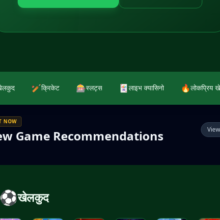
🏏
🎰
🃏
🔥
ेलकुद
क्रिकेट
स्लट्स
लाइभ क्यासिनो
लोकप्रिय ख
T NOW
View
ew Game Recommendations
sket Bounty
Legend of Paladin
LAY NOW
PLAY NOW
⚽
खेलकुद