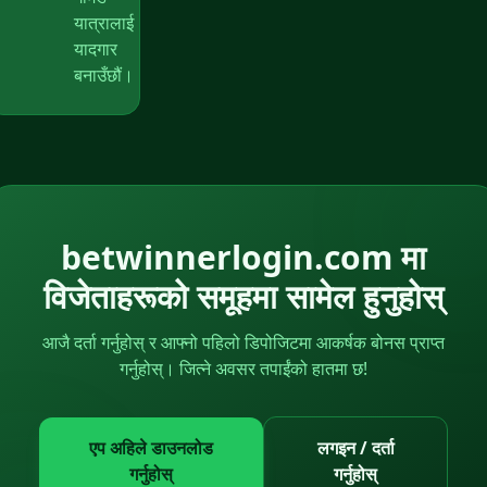
यात्रालाई
यादगार
बनाउँछौं।
betwinnerlogin.com मा
विजेताहरूको समूहमा सामेल हुनुहोस्
आजै दर्ता गर्नुहोस् र आफ्नो पहिलो डिपोजिटमा आकर्षक बोनस प्राप्त
गर्नुहोस्। जित्ने अवसर तपाईंको हातमा छ!
एप अहिले डाउनलोड
लगइन / दर्ता
गर्नुहोस्
गर्नुहोस्